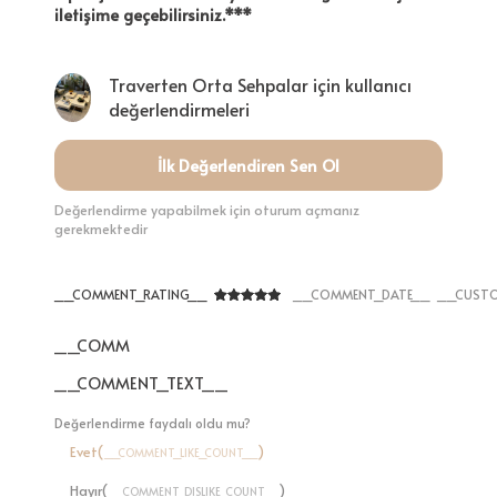
iletişime geçebilirsiniz.***
Traverten Orta Sehpalar için kullanıcı
değerlendirmeleri
İlk Değerlendiren Sen Ol
Değerlendirme yapabilmek için oturum açmanız
gerekmektedir
__COMMENT_RATING__
__COMMENT_DATE__
__CUSTO
__COMMENT_THUMBNAIL_IMG__
__COMMENT_TEXT__
Değerlendirme faydalı oldu mu?
Evet(
)
__COMMENT_LIKE_COUNT__
Hayır(
)
__COMMENT_DISLIKE_COUNT__