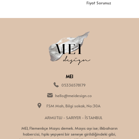
Fiyat Sorunuz
MEI
05336578179
hello@meidesign.co
FSM Mah, Bilgi sokak, No:30A
ARMUTLU - SARIYER - İSTANBUL
MEI, Flemenkçe Mayıs demek. Mayıs ayı ise; ilkbaharın
habercisi, tıpkı yepyeni bir seneye girildiğindeki gibi,