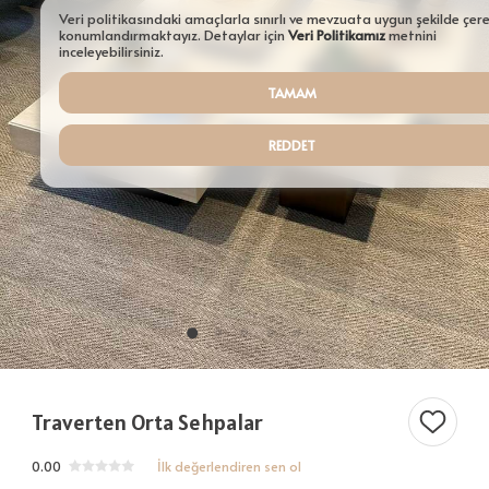
Aydınlatmalar
Veri politikasındaki amaçlarla sınırlı ve mevzuata uygun şekilde çer
konumlandırmaktayız. Detaylar için
Veri Politikamız
metnini
Şamdanlar
inceleyebilirsiniz.
TAMAM
Tepsiler
Saksılar
REDDET
Servisler
Sehpalar
Tüm Ürünler ürünleri
Traverten Orta Sehpalar
0.00
İlk değerlendiren sen ol