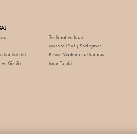
SAL
zda
Teslimat ve İade
Mesafeli Satış Sözleşmesi
rulan Sorular
Kişisel Verilerin Saklanması
ve Gizlilik
İade Talebi