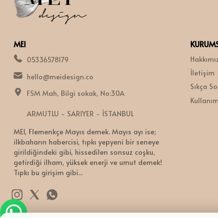
MEI
KURUM
Hakkımı
05336578179
İletişim
hello@meidesign.co
Sıkça So
FSM Mah, Bilgi sokak, No:30A
Kullanım 
ARMUTLU - SARIYER - İSTANBUL
MEI, Flemenkçe Mayıs demek. Mayıs ayı ise;
ilkbaharın habercisi, tıpkı yepyeni bir seneye
girildiğindeki gibi, hissedilen sonsuz coşku,
getirdiği ilham, yüksek enerji ve umut demek!
Tıpkı bu girişim gibi...