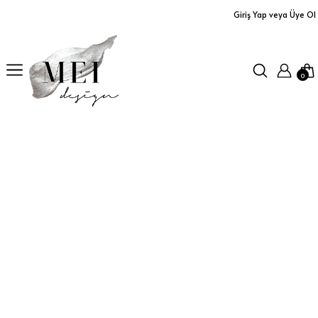
Giriş Yap veya Üye Ol
Ürünler
Yastıklar
0
Aplikler
Orta Sehpalar
Büfe / Dolap
Dresuarlar / TV Üniteleri
Servis Arabaları
Masalar
Koltuklar / Puf&Bank
Duvar Aksesuarları/Aynalar