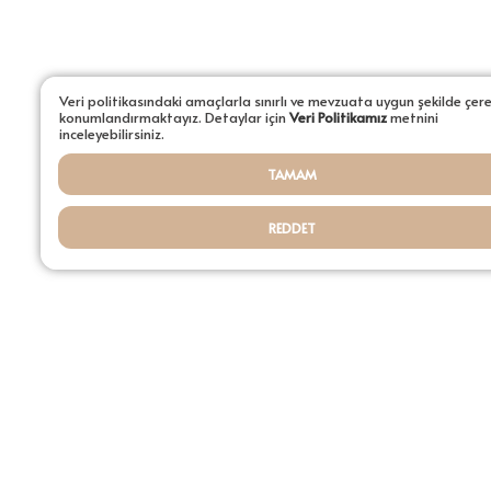
Aydınlatmalar
Şamdanlar
Tepsiler
Veri politikasındaki amaçlarla sınırlı ve mevzuata uygun şekilde çer
konumlandırmaktayız. Detaylar için
Veri Politikamız
metnini
inceleyebilirsiniz.
Saksılar
TAMAM
Servisler
REDDET
Sehpalar
Tüm Ürünler ürünleri