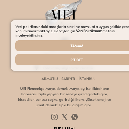
Aydınlatmalar
Şamdanlar
Tepsiler
Veri politikasındaki amaçlarla sınırlı ve mevzuata uygun şekilde çer
konumlandırmaktayız. Detaylar için
Veri Politikamız
metnini
inceleyebilirsiniz.
Saksılar
MEI
TAMAM
05336578179
Servisler
hello@meidesign.co
REDDET
Sehpalar
FSM Mah, Bilgi sokak, No:30A
Tüm Ürünler ürünleri
ARMUTLU - SARIYER - İSTANBUL
MEI, Flemenkçe Mayıs demek. Mayıs ayı ise; ilkbaharın
habercisi, tıpkı yepyeni bir seneye girildiğindeki gibi,
hissedilen sonsuz coşku, getirdiği ilham, yüksek enerji ve
umut demek! Tıpkı bu girişim gibi...
KURUMSAL