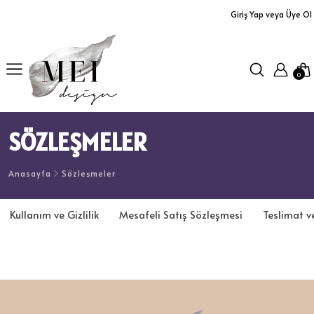
Giriş Yap veya Üye Ol
Ürünler
Yastıklar
0
Aplikler
Orta Sehpalar
SÖZLEŞMELER
Büfe / Dolap
Dresuarlar / TV Üniteleri
Anasayfa
Sözleşmeler
Servis Arabaları
Kullanım ve Gizlilik
Mesafeli Satış Sözleşmesi
Teslimat ve
Masalar
Koltuklar / Puf&Bank
Duvar Aksesuarları/Aynalar