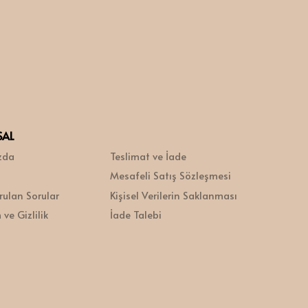
SAL
zda
Teslimat ve İade
Mesafeli Satış Sözleşmesi
rulan Sorular
Kişisel Verilerin Saklanması
ve Gizlilik
İade Talebi