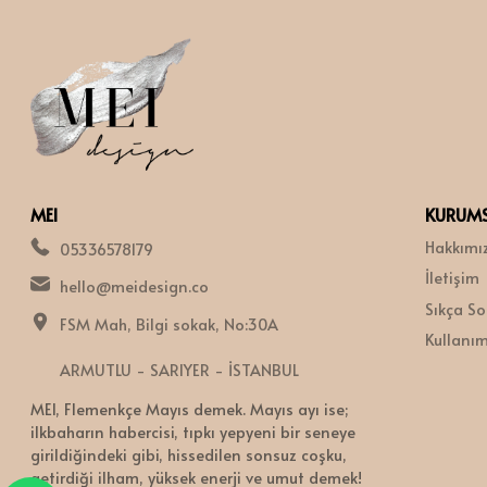
MEI
KURUM
Hakkımı
05336578179
İletişim
hello@meidesign.co
Sıkça So
FSM Mah, Bilgi sokak, No:30A
Kullanım 
ARMUTLU - SARIYER - İSTANBUL
MEI, Flemenkçe Mayıs demek. Mayıs ayı ise;
ilkbaharın habercisi, tıpkı yepyeni bir seneye
girildiğindeki gibi, hissedilen sonsuz coşku,
getirdiği ilham, yüksek enerji ve umut demek!