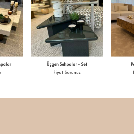
hpalar
Üçgen Sehpalar - Set
P
z
Fiyat Sorunuz