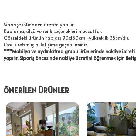
Siparişe istinaden üretim yapılır.
Kaplama, ölçü ve renk seçenekleri mevcuttur.
Görseldeki ürünün tablası 90x150cm , yükseklik 35cm'dir.
Özel üretim için iletişime geçebilirsiniz.
***Mobilya ve aydınlatma grubu ürünlerinde nakliye ücreti al
yapılır. Sipariş öncesinde nakliye ücretini öğrenmek için ileti
ÖNERİLEN ÜRÜNLER