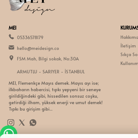
MEI
KURUM
Hakkımı
05336578179
İletişim
hello@meidesign.co
Sıkça So
FSM Mah, Bilgi sokak, No:30A
Kullanım 
ARMUTLU - SARIYER - İSTANBUL
MEI, Flemenkçe Mayıs demek. Mayıs ayı ise;
ilkbaharın habercisi, tıpkı yepyeni bir seneye
girildiğindeki gibi, hissedilen sonsuz coşku,
getirdiği ilham, yüksek enerji ve umut demek!
Tıpkı bu girişim gibi...