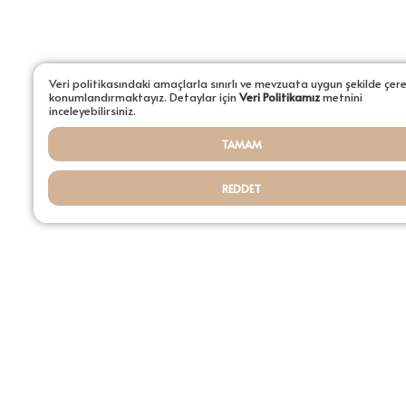
Aydınlatmalar
Şamdanlar
Tepsiler
Veri politikasındaki amaçlarla sınırlı ve mevzuata uygun şekilde çer
konumlandırmaktayız. Detaylar için
Veri Politikamız
metnini
inceleyebilirsiniz.
Saksılar
TAMAM
Servisler
REDDET
Sehpalar
Tüm Ürünler ürünleri