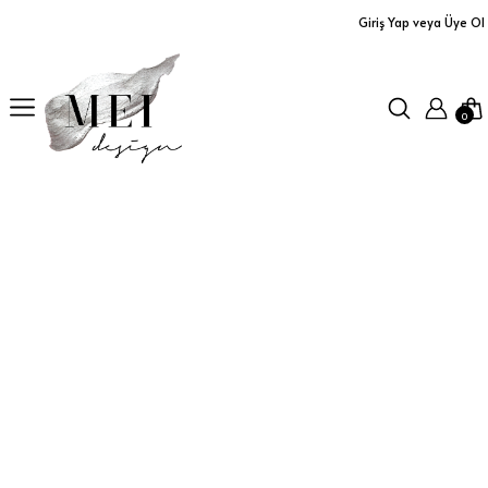
Giriş Yap veya Üye Ol
Ürünler
Yastıklar
0
Aplikler
Orta Sehpalar
Büfe / Dolap
Dresuarlar / TV Üniteleri
Servis Arabaları
Masalar
Koltuklar / Puf&Bank
Duvar Aksesuarları/Aynalar