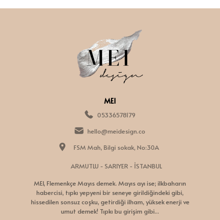
MEI
05336578179
hello@meidesign.co
FSM Mah, Bilgi sokak, No:30A
ARMUTLU - SARIYER - İSTANBUL
MEI, Flemenkçe Mayıs demek. Mayıs ayı ise; ilkbaharın
habercisi, tıpkı yepyeni bir seneye girildiğindeki gibi,
hissedilen sonsuz coşku, getirdiği ilham, yüksek enerji ve
umut demek! Tıpkı bu girişim gibi...