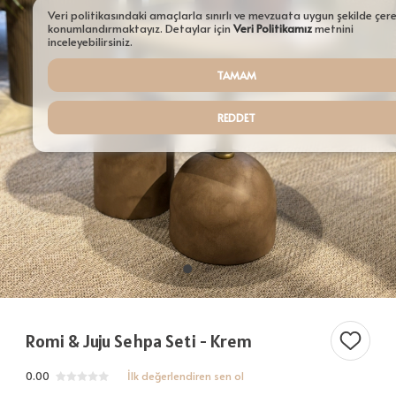
Aydınlatmalar
Veri politikasındaki amaçlarla sınırlı ve mevzuata uygun şekilde çer
konumlandırmaktayız. Detaylar için
Veri Politikamız
metnini
Şamdanlar
inceleyebilirsiniz.
TAMAM
Tepsiler
Saksılar
REDDET
Servisler
Sehpalar
Tüm Ürünler ürünleri
Romi & Juju Sehpa Seti - Krem
0.00
İlk değerlendiren sen ol