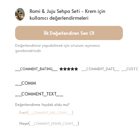
Romi & Juju Sehpa Seti - Krem için
kullanıcı değerlendirmeleri
İlk Değerlendiren Sen Ol
Değerlendirme yapabilmek için oturum açmanız
gerekmektedir
__COMMENT_RATING__
__COMMENT_DATE__
__CUSTO
__COMMENT_THUMBNAIL_IMG__
__COMMENT_TEXT__
Değerlendirme faydalı oldu mu?
Evet(
)
__COMMENT_LIKE_COUNT__
Hayır(
)
__COMMENT_DISLIKE_COUNT__