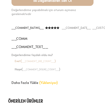
İlk Değerlendiren Sen Ol
Değerlendirme yapabilmek için oturum açmanız
gerekmektedir
__COMMENT_RATING__
__COMMENT_DATE__
__CUSTO
__COMMENT_THUMBNAIL_IMG__
__COMMENT_TEXT__
Değerlendirme faydalı oldu mu?
Evet(
)
__COMMENT_LIKE_COUNT__
Hayır(
)
__COMMENT_DISLIKE_COUNT__
Daha Fazla Yükle
(Yükleniyor)
ÖNERİLEN ÜRÜNLER