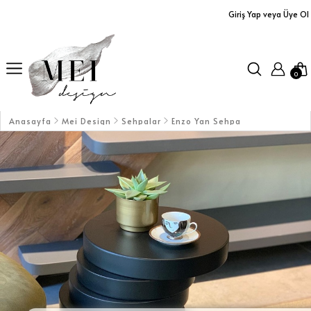
Giriş Yap veya Üye Ol
Ürünler
Yastıklar
0
Aplikler
Orta Sehpalar
Anasayfa
Mei Design
Sehpalar
Enzo Yan Sehpa
Büfe / Dolap
Dresuarlar / TV Üniteleri
Servis Arabaları
Masalar
Koltuklar / Puf&Bank
Duvar Aksesuarları/Aynalar