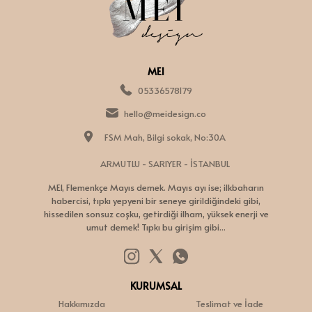
MEI
05336578179
hello@meidesign.co
FSM Mah, Bilgi sokak, No:30A
ARMUTLU - SARIYER - İSTANBUL
MEI, Flemenkçe Mayıs demek. Mayıs ayı ise; ilkbaharın
habercisi, tıpkı yepyeni bir seneye girildiğindeki gibi,
hissedilen sonsuz coşku, getirdiği ilham, yüksek enerji ve
umut demek! Tıpkı bu girişim gibi...
KURUMSAL
Hakkımızda
Teslimat ve İade