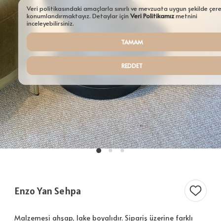
Aydınlatmalar
Veri politikasındaki amaçlarla sınırlı ve mevzuata uygun şekilde çer
konumlandırmaktayız. Detaylar için
Veri Politikamız
metnini
Şamdanlar
inceleyebilirsiniz.
TAMAM
Tepsiler
Saksılar
REDDET
Servisler
Sehpalar
Tüm Ürünler ürünleri
Enzo Yan Sehpa
Malzemesi ahşap, lake boyalıdır. Sipariş üzerine farklı