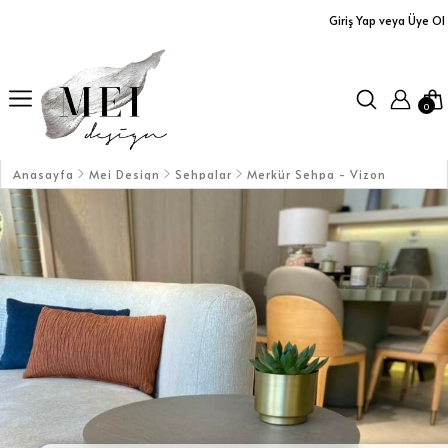
Giriş Yap veya Üye Ol
Ürünler
Yastıklar
0
Aplikler
Orta Sehpalar
Anasayfa
Mei Design
Sehpalar
Merkür Sehpa - Vizon
Büfe / Dolap
Dresuarlar / TV Üniteleri
Servis Arabaları
Masalar
Koltuklar / Puf&Bank
Duvar Aksesuarları/Aynalar