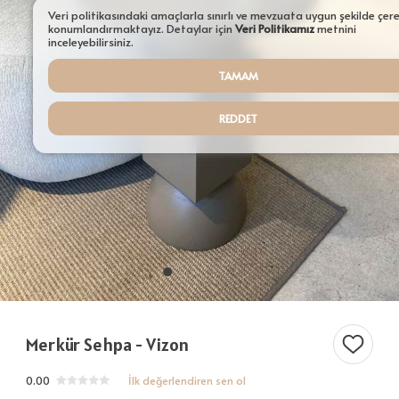
Aydınlatmalar
Veri politikasındaki amaçlarla sınırlı ve mevzuata uygun şekilde çer
konumlandırmaktayız. Detaylar için
Veri Politikamız
metnini
Şamdanlar
inceleyebilirsiniz.
TAMAM
Tepsiler
Saksılar
REDDET
Servisler
Sehpalar
Tüm Ürünler ürünleri
Merkür Sehpa - Vizon
0.00
İlk değerlendiren sen ol