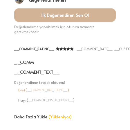
İlk Değerlendiren Sen Ol
Değerlendirme yapabilmek için oturum açmanız
gerekmektedir
__COMMENT_RATING__
__COMMENT_DATE__
__CUSTO
__COMMENT_THUMBNAIL_IMG__
__COMMENT_TEXT__
Değerlendirme faydalı oldu mu?
Evet(
)
__COMMENT_LIKE_COUNT__
Hayır(
)
__COMMENT_DISLIKE_COUNT__
Daha Fazla Yükle
(Yükleniyor)