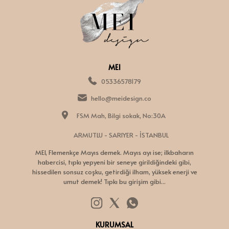
MEI
05336578179
hello@meidesign.co
FSM Mah, Bilgi sokak, No:30A
ARMUTLU - SARIYER - İSTANBUL
MEI, Flemenkçe Mayıs demek. Mayıs ayı ise; ilkbaharın
habercisi, tıpkı yepyeni bir seneye girildiğindeki gibi,
hissedilen sonsuz coşku, getirdiği ilham, yüksek enerji ve
umut demek! Tıpkı bu girişim gibi...
KURUMSAL