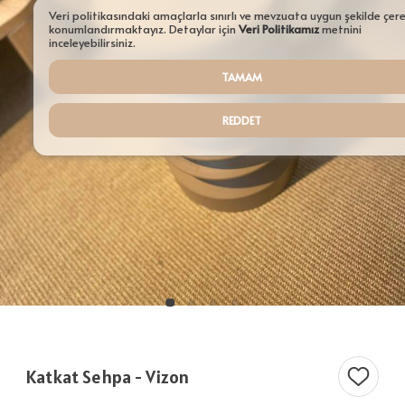
Aydınlatmalar
Veri politikasındaki amaçlarla sınırlı ve mevzuata uygun şekilde çer
konumlandırmaktayız. Detaylar için
Veri Politikamız
metnini
Şamdanlar
inceleyebilirsiniz.
TAMAM
Tepsiler
Saksılar
REDDET
Servisler
Sehpalar
Tüm Ürünler ürünleri
Katkat Sehpa - Vizon