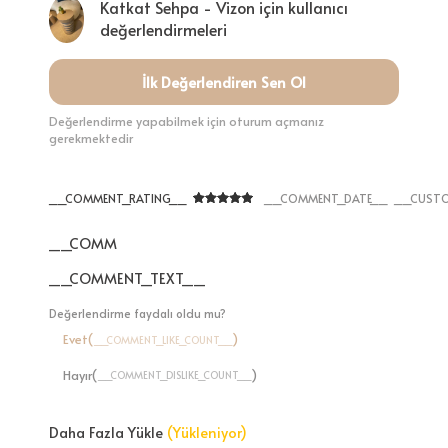
Katkat Sehpa - Vizon için kullanıcı
değerlendirmeleri
İlk Değerlendiren Sen Ol
Değerlendirme yapabilmek için oturum açmanız
gerekmektedir
__COMMENT_RATING__
__COMMENT_DATE__
__CUSTO
__COMMENT_THUMBNAIL_IMG__
__COMMENT_TEXT__
Değerlendirme faydalı oldu mu?
Evet(
)
__COMMENT_LIKE_COUNT__
Hayır(
)
__COMMENT_DISLIKE_COUNT__
Daha Fazla Yükle
(Yükleniyor)