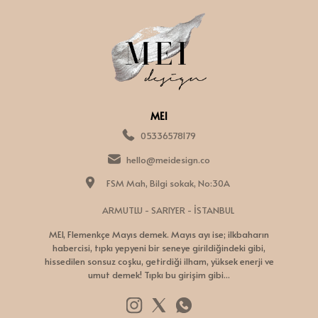
MEI
05336578179
hello@meidesign.co
FSM Mah, Bilgi sokak, No:30A
ARMUTLU - SARIYER - İSTANBUL
MEI, Flemenkçe Mayıs demek. Mayıs ayı ise; ilkbaharın
habercisi, tıpkı yepyeni bir seneye girildiğindeki gibi,
hissedilen sonsuz coşku, getirdiği ilham, yüksek enerji ve
umut demek! Tıpkı bu girişim gibi...