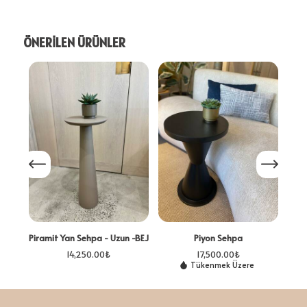
ÖNERİLEN ÜRÜNLER
M
Piramit Yan Sehpa - Uzun -BEJ
Piyon Sehpa
14,250.00
₺
17,500.00
₺
Tükenmek Üzere