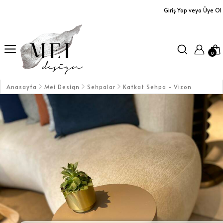
Giriş Yap veya Üye Ol
Ürünler
Yastıklar
0
Aplikler
Orta Sehpalar
Anasayfa
Mei Design
Sehpalar
Katkat Sehpa - Vizon
Büfe / Dolap
Dresuarlar / TV Üniteleri
Servis Arabaları
Masalar
Koltuklar / Puf&Bank
Duvar Aksesuarları/Aynalar