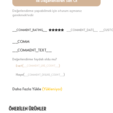
İlk Değerlendiren Sen Ol
Değerlendirme yapabilmek için oturum açmanız
gerekmektedir
__COMMENT_RATING__
__COMMENT_DATE__
__CUSTO
__COMMENT_THUMBNAIL_IMG__
__COMMENT_TEXT__
Değerlendirme faydalı oldu mu?
Evet(
)
__COMMENT_LIKE_COUNT__
Hayır(
)
__COMMENT_DISLIKE_COUNT__
Daha Fazla Yükle
(Yükleniyor)
ÖNERİLEN ÜRÜNLER