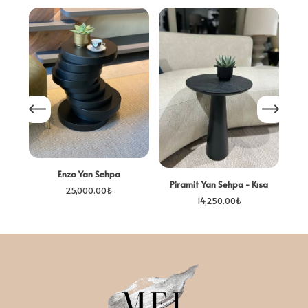
Mon
Enzo Yan Sehpa
Piramit Yan Sehpa - Kısa
25,000.00
₺
14,250.00
₺