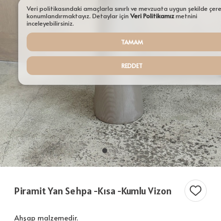
Aydınlatmalar
Veri politikasındaki amaçlarla sınırlı ve mevzuata uygun şekilde çer
konumlandırmaktayız. Detaylar için
Veri Politikamız
metnini
Şamdanlar
inceleyebilirsiniz.
TAMAM
Tepsiler
Saksılar
REDDET
Servisler
Sehpalar
Tüm Ürünler ürünleri
Piramit Yan Sehpa -Kısa -Kumlu Vizon
Ahşap malzemedir.