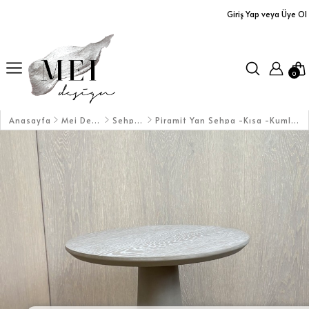
Giriş Yap veya Üye Ol
Ürünler
Yastıklar
0
Aplikler
Orta Sehpalar
Anasayfa
Mei Design
Sehpalar
Piramit Yan Sehpa -Kısa -Kumlu Vizon
Büfe / Dolap
Dresuarlar / TV Üniteleri
Servis Arabaları
Masalar
Koltuklar / Puf&Bank
Duvar Aksesuarları/Aynalar