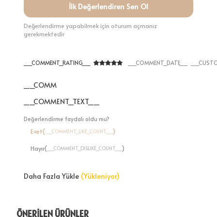
İlk Değerlendiren Sen Ol
Değerlendirme yapabilmek için oturum açmanız
gerekmektedir
__COMMENT_RATING__
__COMMENT_DATE__
__CUSTO
__COMMENT_THUMBNAIL_IMG__
__COMMENT_TEXT__
Değerlendirme faydalı oldu mu?
Evet(
)
__COMMENT_LIKE_COUNT__
Hayır(
)
__COMMENT_DISLIKE_COUNT__
Daha Fazla Yükle
(Yükleniyor)
ÖNERİLEN ÜRÜNLER