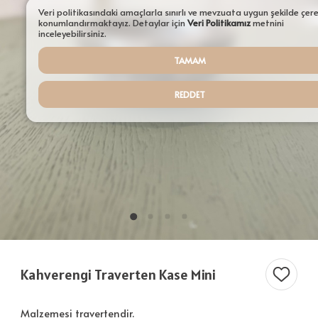
Aydınlatmalar
Veri politikasındaki amaçlarla sınırlı ve mevzuata uygun şekilde çer
konumlandırmaktayız. Detaylar için
Veri Politikamız
metnini
Şamdanlar
inceleyebilirsiniz.
TAMAM
Tepsiler
Saksılar
REDDET
Servisler
Sehpalar
Tüm Ürünler ürünleri
Kahverengi Traverten Kase Mini
Malzemesi travertendir.