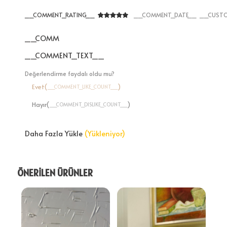
__COMMENT_RATING__
__COMMENT_DATE__
__CUSTO
__COMMENT_THUMBNAIL_IMG__
__COMMENT_TEXT__
Değerlendirme faydalı oldu mu?
Evet(
)
__COMMENT_LIKE_COUNT__
Hayır(
)
__COMMENT_DISLIKE_COUNT__
Daha Fazla Yükle
(Yükleniyor)
ÖNERİLEN ÜRÜNLER