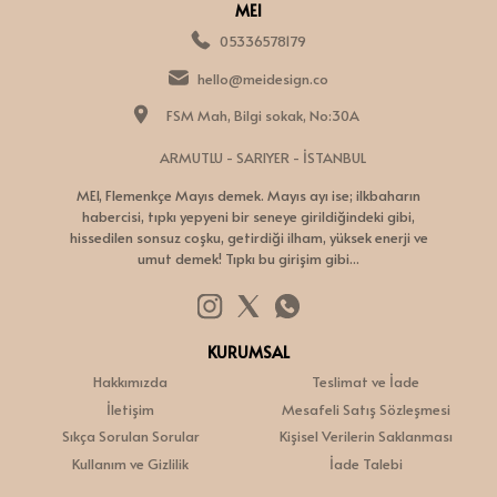
MEI
05336578179
hello@meidesign.co
FSM Mah, Bilgi sokak, No:30A
ARMUTLU - SARIYER - İSTANBUL
MEI, Flemenkçe Mayıs demek. Mayıs ayı ise; ilkbaharın
habercisi, tıpkı yepyeni bir seneye girildiğindeki gibi,
hissedilen sonsuz coşku, getirdiği ilham, yüksek enerji ve
umut demek! Tıpkı bu girişim gibi...
KURUMSAL
Hakkımızda
Teslimat ve İade
İletişim
Mesafeli Satış Sözleşmesi
Sıkça Sorulan Sorular
Kişisel Verilerin Saklanması
Kullanım ve Gizlilik
İade Talebi