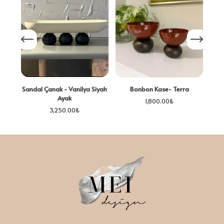
Sandal Çanak - Vanilya Siyah
Bonbon Kase- Terra
Ayak
1,800.00
₺
3,250.00
₺