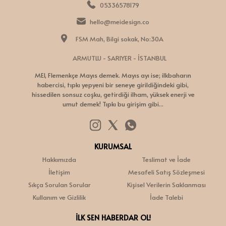
05336578179
hello@meidesign.co
FSM Mah, Bilgi sokak, No:30A
ARMUTLU - SARIYER - İSTANBUL
MEI, Flemenkçe Mayıs demek. Mayıs ayı ise; ilkbaharın
habercisi, tıpkı yepyeni bir seneye girildiğindeki gibi,
hissedilen sonsuz coşku, getirdiği ilham, yüksek enerji ve
umut demek! Tıpkı bu girişim gibi...
KURUMSAL
Hakkımızda
Teslimat ve İade
İletişim
Mesafeli Satış Sözleşmesi
Sıkça Sorulan Sorular
Kişisel Verilerin Saklanması
Kullanım ve Gizlilik
İade Talebi
İLK SEN HABERDAR OL!