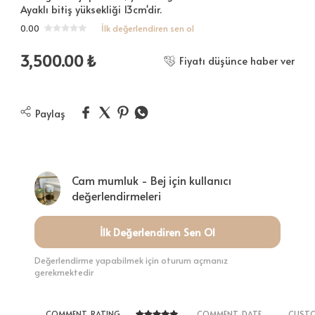
Ayaklı bitiş yüksekliği 13cm'dir.
0.00
İlk değerlendiren sen ol
3,500.00
₺
Fiyatı düşünce haber ver
Paylaş
Cam mumluk - Bej için kullanıcı
değerlendirmeleri
İlk Değerlendiren Sen Ol
Değerlendirme yapabilmek için oturum açmanız
gerekmektedir
__COMMENT_RATING__
__COMMENT_DATE__
__CUSTO