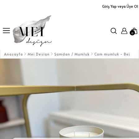
Giriş Yap veya Üye Ol
Ürünler
Yastıklar
0
Aplikler
Orta Sehpalar
Anasayfa
Mei Design
Şamdan / Mumluk
Cam mumluk - Bej
Büfe / Dolap
Dresuarlar / TV Üniteleri
Servis Arabaları
Masalar
Koltuklar / Puf&Bank
Duvar Aksesuarları/Aynalar