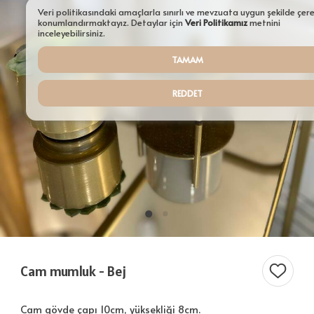
Aydınlatmalar
Veri politikasındaki amaçlarla sınırlı ve mevzuata uygun şekilde çer
konumlandırmaktayız. Detaylar için
Veri Politikamız
metnini
Şamdanlar
inceleyebilirsiniz.
TAMAM
Tepsiler
Saksılar
REDDET
Servisler
Sehpalar
Tüm Ürünler ürünleri
Cam mumluk - Bej
Cam gövde çapı 10cm, yüksekliği 8cm.