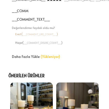
__COMMENT_THUMBNAIL_IMG__
__COMMENT_TEXT__
Değerlendirme faydalı oldu mu?
Evet(
)
__COMMENT_LIKE_COUNT__
Hayır(
)
__COMMENT_DISLIKE_COUNT__
Daha Fazla Yükle
(Yükleniyor)
ÖNERİLEN ÜRÜNLER