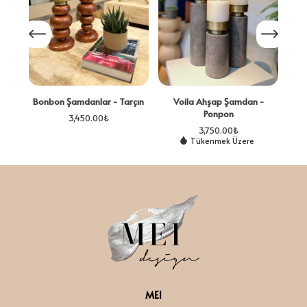
B
Bonbon Şamdanlar - Tarçın
Voila Ahşap Şamdan -
Ponpon
3,450.00
₺
3,750.00
₺
Tükenmek Üzere
MEI