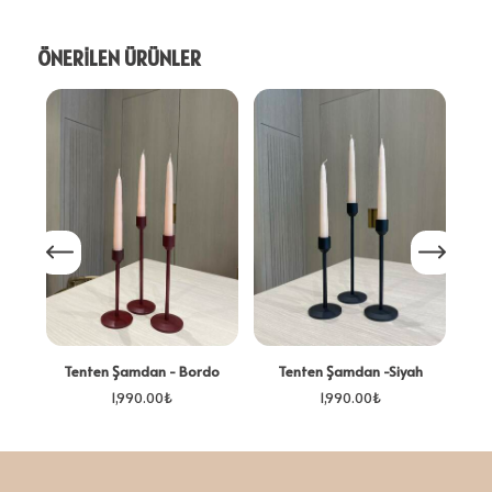
ÖNERİLEN ÜRÜNLER
Bo
Tenten Şamdan - Bordo
Tenten Şamdan -Siyah
1,990.00
₺
1,990.00
₺