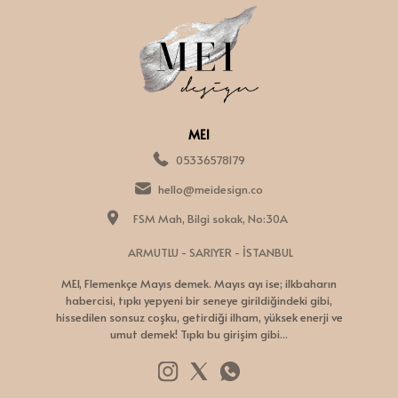
MEI
05336578179
hello@meidesign.co
FSM Mah, Bilgi sokak, No:30A
ARMUTLU - SARIYER - İSTANBUL
MEI, Flemenkçe Mayıs demek. Mayıs ayı ise; ilkbaharın
habercisi, tıpkı yepyeni bir seneye girildiğindeki gibi,
hissedilen sonsuz coşku, getirdiği ilham, yüksek enerji ve
umut demek! Tıpkı bu girişim gibi...