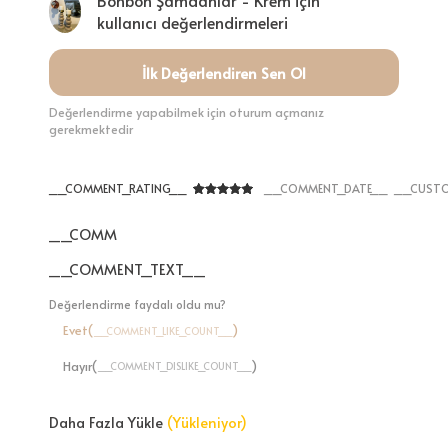
Bonbon Şamdanlar - Krem için
kullanıcı değerlendirmeleri
İlk Değerlendiren Sen Ol
Değerlendirme yapabilmek için oturum açmanız
gerekmektedir
__COMMENT_RATING__
__COMMENT_DATE__
__CUSTO
__COMMENT_THUMBNAIL_IMG__
__COMMENT_TEXT__
Değerlendirme faydalı oldu mu?
Evet(
)
__COMMENT_LIKE_COUNT__
Hayır(
)
__COMMENT_DISLIKE_COUNT__
Daha Fazla Yükle
(Yükleniyor)