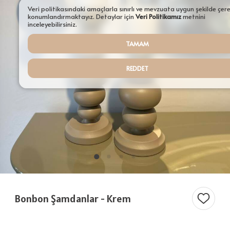
Aydınlatmalar
Veri politikasındaki amaçlarla sınırlı ve mevzuata uygun şekilde çer
konumlandırmaktayız. Detaylar için
Veri Politikamız
metnini
Şamdanlar
inceleyebilirsiniz.
TAMAM
Tepsiler
Saksılar
REDDET
Servisler
Sehpalar
Tüm Ürünler ürünleri
Bonbon Şamdanlar - Krem