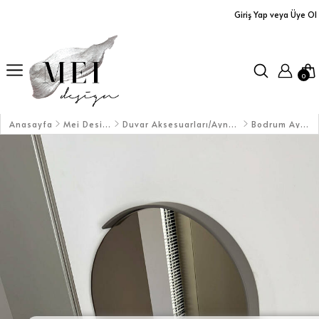
Giriş Yap veya Üye Ol
Ürünler
Yastıklar
0
Aplikler
Orta Sehpalar
Anasayfa
Mei Design
Duvar Aksesuarları/Aynalar
Bodrum Ayna
Büfe / Dolap
Dresuarlar / TV Üniteleri
Servis Arabaları
Masalar
Koltuklar / Puf&Bank
Duvar Aksesuarları/Aynalar