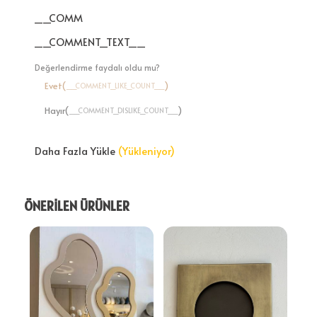
__COMMENT_THUMBNAIL_IMG__
__COMMENT_TEXT__
Değerlendirme faydalı oldu mu?
Evet(
)
__COMMENT_LIKE_COUNT__
Hayır(
)
__COMMENT_DISLIKE_COUNT__
Daha Fazla Yükle
(Yükleniyor)
ÖNERİLEN ÜRÜNLER