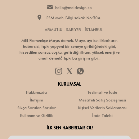
hello@meidesign.co
FSM Mah, Bilgi sokak, No:30A
ARMUTLU - SARIYER - İSTANBUL
MEI, Flemenkçe Mayıs demek. Mayıs ayı ise; ilkbaharın
habercisi, tıpkı yepyeni bir seneye girildiğindeki gibi,
hissedilen sonsuz coşku, getirdiği ilham, yüksek enerji ve
umut demek! Tıpkı bu girişim gibi...
KURUMSAL
Hakkımızda
Teslimat ve İade
İletişim
Mesafeli Satış Sözleşmesi
Sıkça Sorulan Sorular
Kişisel Verilerin Saklanması
Kullanım ve Gizlilik
İade Talebi
İLK SEN HABERDAR OL!