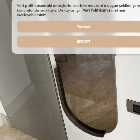
Aydınlatmalar
Veri politikasındaki amaçlarla sınırlı ve mevzuata uygun şekilde çer
konumlandırmaktayız. Detaylar için
Veri Politikamız
metnini
Şamdanlar
inceleyebilirsiniz.
TAMAM
Tepsiler
Saksılar
REDDET
Servisler
Sehpalar
Tüm Ürünler ürünleri